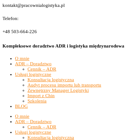
kontakt@pracownialogistyka.pl
Telefon:
+48 503-664-226
Kompleksowe doradztwo ADR i logistyka międzynarodowa
O mnie
ADR – Doradztwo
Cennik – ADR
Usługi logistyczne
Konsultacja logistyczna
Audyt procesu importu lub transportu
Zewnętrzny Manager Logistyki
Import z Chin
Szkolenia
BLOG
O mnie
ADR – Doradztwo
Cennik – ADR
Usługi logistyczne
Konsultacja logistyczna