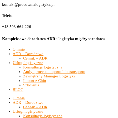
kontakt@pracownialogistyka.pl
Telefon:
+48 503-664-226
Kompleksowe doradztwo ADR i logistyka międzynarodowa
O mnie
ADR – Doradztwo
Cennik – ADR
Usługi logistyczne
Konsultacja logistyczna
Audyt procesu importu lub transportu
Zewnętrzny Manager Logistyki
Import z Chin
Szkolenia
BLOG
O mnie
ADR – Doradztwo
Cennik – ADR
Usługi logistyczne
Konsultacja logistyczna