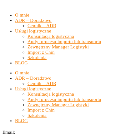
O mnie
ADR – Doradztwo
Cennik – ADR
Usługi logistyczne
Konsultacja logistyczna
Audyt procesu importu lub transportu
Zewnętrzny Manager Logistyki
Import z Chin
Szkolenia
BLOG
O mnie
ADR – Doradztwo
Cennik – ADR
Usługi logistyczne
Konsultacja logistyczna
Audyt procesu importu lub transportu
Zewnętrzny Manager Logistyki
Import z Chin
Szkolenia
BLOG
Email: