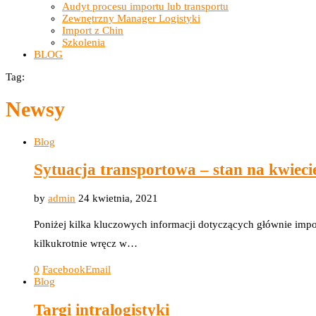
Audyt procesu importu lub transportu
Zewnętrzny Manager Logistyki
Import z Chin
Szkolenia
BLOG
Tag:
Newsy
Blog
Sytuacja transportowa – stan na kwieci
by
admin
24 kwietnia, 2021
Poniżej kilka kluczowych informacji dotyczących głównie impo
kilkukrotnie wręcz w…
0
Facebook
Email
Blog
Targi intralogistyki